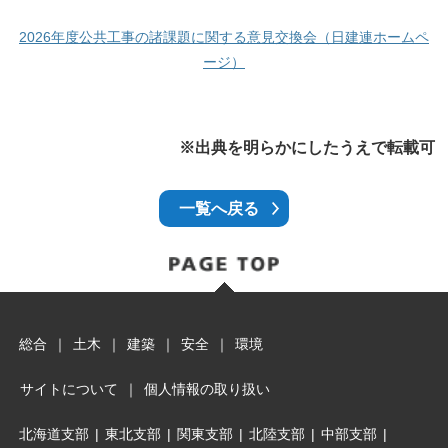
2026年度公共工事の諸課題に関する意見交換会（日建連ホームペ
ージ）
※出典を明らかにしたうえで転載可
一覧へ戻る
総合
｜
土木
｜
建築
｜
安全
｜
環境
サイトについて
｜
個人情報の取り扱い
北海道支部
|
東北支部
|
関東支部
|
北陸支部
|
中部支部
|