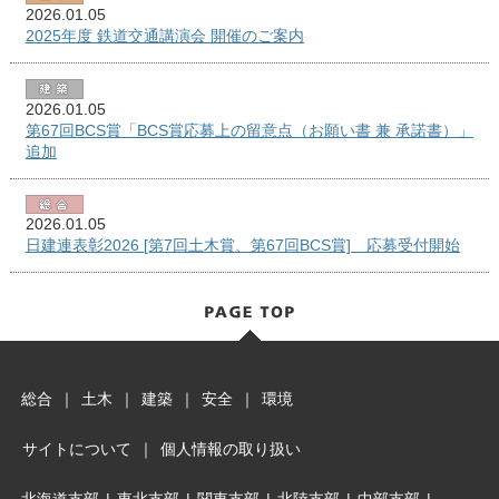
2026.01.05
2025年度 鉄道交通講演会 開催のご案内
2026.01.05
第67回BCS賞「BCS賞応募上の留意点（お願い書 兼 承諾書）」
追加
2026.01.05
日建連表彰2026 [第7回土木賞、第67回BCS賞] 応募受付開始
総合
｜
土木
｜
建築
｜
安全
｜
環境
サイトについて
｜
個人情報の取り扱い
北海道支部
|
東北支部
|
関東支部
|
北陸支部
|
中部支部
|