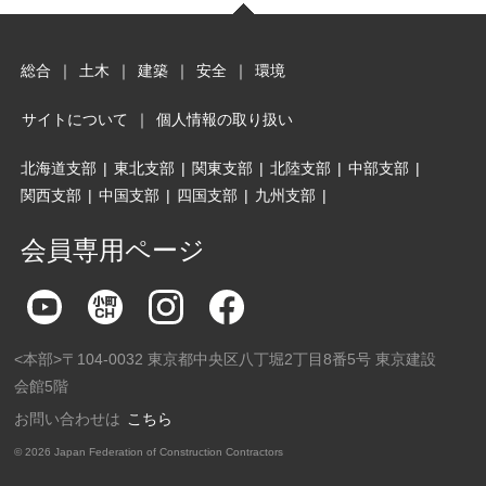
総合
｜
土木
｜
建築
｜
安全
｜
環境
サイトについて
｜
個人情報の取り扱い
北海道支部
|
東北支部
|
関東支部
|
北陸支部
|
中部支部
|
関西支部
|
中国支部
|
四国支部
|
九州支部
|
会員専用ページ
<本部>〒104-0032 東京都中央区八丁堀2丁目8番5号 東京建設
会館5階
お問い合わせは
こちら
©
2026 Japan Federation of Construction Contractors