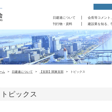
日建連について
会長等コメント
刊行物・資料
建設業を知る、
ーム
>
日建連について
>
【支部】関東支部
>
トピックス
トピックス