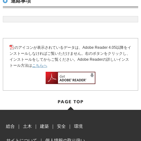
連絡事項
のアイコンが表示されているデータは、Adobe Reader 4.05以降をイ
ンストールしなければご覧いただけません。右のボタンをクリックし、
インストールをしてからご覧ください。Adobe Readerの詳しいインス
トール方法は
こちらへ
総合
｜
土木
｜
建築
｜
安全
｜
環境
サイトについて
｜
個人情報の取り扱い