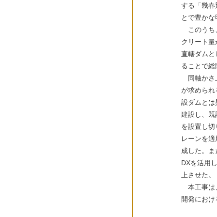
する「幾春
とで豊かな
このうち、
クリート量
直轄ダムとし
ることで総
同軸かさ上
が求められ
設ダムとは
建設し、既
を設置し切
レーンを適
成した。ま
DXを活用
上させた。
本工事は、
開発におけ