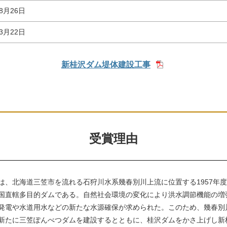
年8月26日
年3月22日
新桂沢ダム堤体建設工事
受賞理由
、北海道三笠市を流れる石狩川水系幾春別川上流に位置する1957年
国直轄多目的ダムである。自然社会環境の変化により洪水調節機能の増
発電や水道用水などの新たな水源確保が求められた。このため、幾春別
新たに三笠ぽんべつダムを建設するとともに、桂沢ダムをかさ上げし新