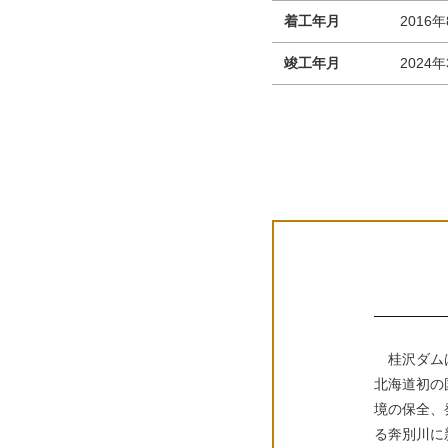
着工年月
2016
竣工年月
2024
桂沢ダムは
北海道初の
境の保全、
る奔別川に