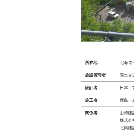
所在地
北海道
施設管理者
国土交
設計者
日本工
施工者
鹿島・
関係者
山﨑建
株式会
北興建