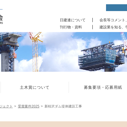
日建連について
会長等コメント
刊行物・資料
建設業を知る、
土木賞について
募集要項・応募用紙
ジェクト
受賞案件2025
新桂沢ダム堤体建設工事