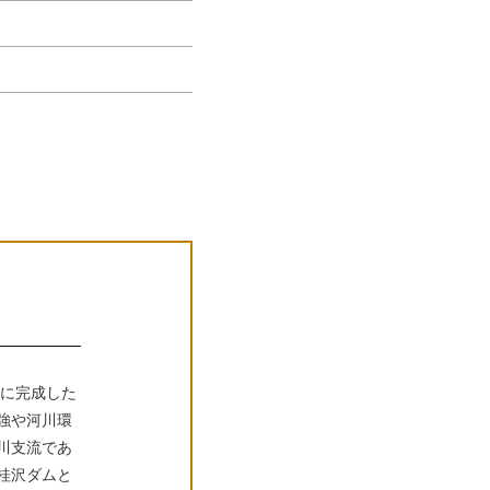
度に完成した
強や河川環
川支流であ
桂沢ダムと