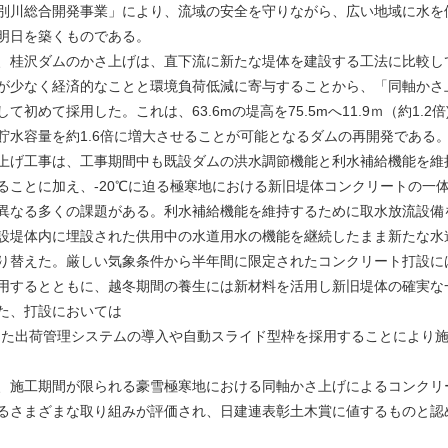
別川総合開発事業」により、流域の安全を守りながら、広い地域に水を
明日を築くものである。
桂沢ダムのかさ上げは、直下流に新たな堤体を建設する工法に比較し
が少なく経済的なことと環境負荷低減に寄与することから、「同軸かさ
て初めて採用した。これは、63.6mの堤高を75.5mへ11.9ｍ（約1.2
貯水容量を約1.6倍に増大させることが可能となるダムの再開発である
げ工事は、工事期間中も既設ダムの洪水調節機能と利水補給機能を維
ることに加え、-20℃に迫る極寒地における新旧堤体コンクリートの一
異なる多くの課題がある。利水補給機能を維持するために取水放流設備
設堤体内に埋設された供用中の水道用水の機能を継続したまま新たな水
り替えた。厳しい気象条件から半年間に限定されたコンクリート打設に
用するとともに、越冬期間の養生には新材料を活用し新旧堤体の確実な
た、打設においては
した出荷管理システムの導入や自動スライド型枠を採用することにより
施工期間が限られる豪雪極寒地における同軸かさ上げによるコンクリ
るさまざまな取り組みが評価され、日建連表彰土木賞に値するものと認