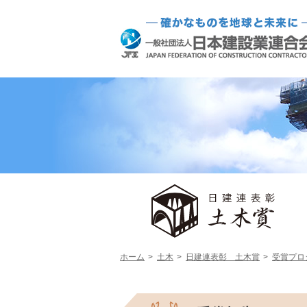
ホーム
土木
日建連表彰 土木賞
受賞プロ