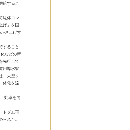
供給するこ
て堤体コン
上げ」を国
倍)かさ上げす
。
持すること
体化などの新
を先行して
道用導水管
は、大型ク
一体化を達
施工効率を向
ートダム再
められた。