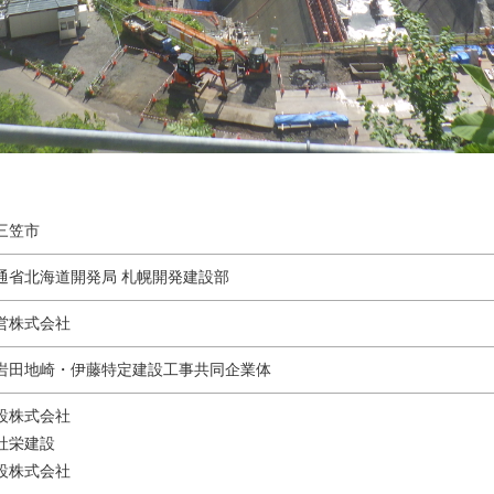
三笠市
通省北海道開発局 札幌開発建設部
営株式会社
岩田地崎・伊藤特定建設工事共同企業体
設株式会社
社栄建設
設株式会社