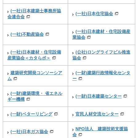
(一社)日本建築士事務所協
(一社)日本住宅協会
会連合会
(一社)日本建材・住宅設備産
(一社)不動産協会
業協会
(一社)日本建材・住宅設備
(公社)ロングライフビル推進
産業協会＜カタらボ＞
協会
建築研究開発コンソーシア
(一財)建築行政情報化センタ
ム
ー
(一財)建築環境・ 省エネル
(一財)日本建築センター
ギー機構
(一財)ベターリビング
官民人材交流センター
NPO法人 建築技術支援協
(一社)日本ガス協会
会