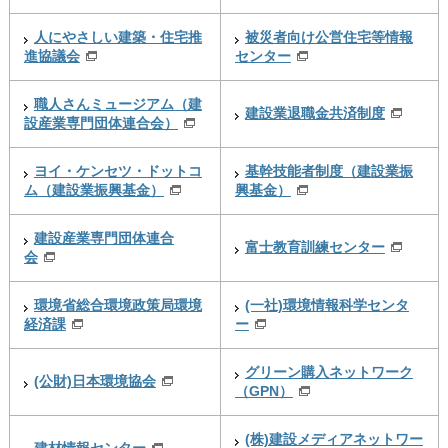
人にやさしい建築・住宅推
被災者向け公営住宅等情報
進協議会
センター
職人さんミュージアム（建
建設業退職金共済制度
設産業専門団体連合会）
ヨイ・ケンセツ・ドットコ
基幹技能者制度（建設業振
ム（建設業振興基金）
興基金）
建設産業専門団体連合
富士教育訓練センター
会
環境省総合環境政策局環境
(一社)環境情報科学センタ
経済課
ー
グリーン購入ネットワーク
(公財)日本環境協会
（GPN）
(株)建設メディアネットワー