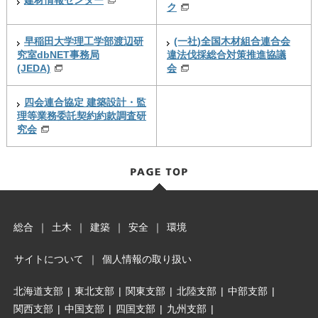
建材情報センター
ク
早稲田大学理工学部渡辺研
(一社)全国木材組合連合会
究室dbNET事務局
違法伐採総合対策推進協議
(JEDA)
会
四会連合協定 建築設計・監
理等業務委託契約約款調査研
究会
総合
｜
土木
｜
建築
｜
安全
｜
環境
サイトについて
｜
個人情報の取り扱い
北海道支部
|
東北支部
|
関東支部
|
北陸支部
|
中部支部
|
関西支部
|
中国支部
|
四国支部
|
九州支部
|