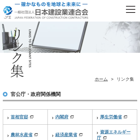
ホーム
>
リンク集
官公庁・政府関係機関
首相官邸
内閣府
厚生労働省
資源エネルギー
農林水産省
経済産業省
庁