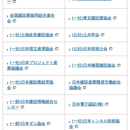
ー
全国建設業協同組合連合
(一社)東京建設業協会
会
(一社)土地改良建設協会
(公社)土木学会
(一社)日本埋立浚渫協会
(公社)日本技術士会
(一社)日本プロジェクト産
(一社)日本橋梁建設協会
業協議会
(一社)日本建設業経営協
日本建設産業職員労働組合
会
協議会
(一財)日本建設情報総合セ
日本電子認証(株)
ンター
(一社)日本トンネル技術協
(一財)日本ダム協会
会