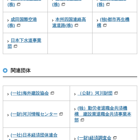
(株)
(株)
(株)
成田国際空港
本州四国連絡高
(独)都市再生機
(株)
速道路(株)
構
日本下水道事業
団
関連団体
(一社)海外建設協会
（公財）河川財団
(独）勤労者退職金共済機
(一財)河川情報センター
構 建設業退職金共済事業本
部
(一社)日本経済団体連合
(一財)経済調査会