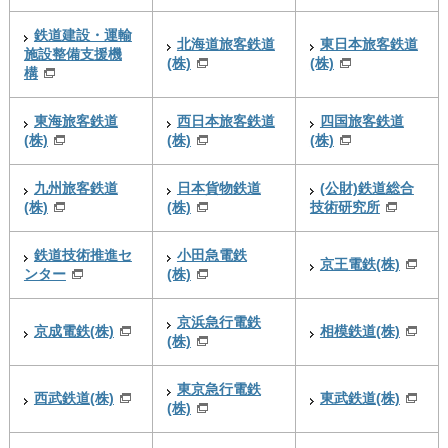
鉄道建設・運輸
北海道旅客鉄道
東日本旅客鉄道
施設整備支援機
(株)
(株)
構
東海旅客鉄道
西日本旅客鉄道
四国旅客鉄道
(株)
(株)
(株)
九州旅客鉄道
日本貨物鉄道
(公財)鉄道総合
(株)
(株)
技術研究所
鉄道技術推進セ
小田急電鉄
京王電鉄(株)
ンター
(株)
京浜急行電鉄
京成電鉄(株)
相模鉄道(株)
(株)
東京急行電鉄
西武鉄道(株)
東武鉄道(株)
(株)