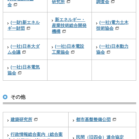
研究所
調査会
会
新エネルギー・
(一財)新エネル
(一社)電力土木
産業技術総合開発
ギー財団
技術協会
機構
(一社)日本大ダ
(一社)日本電設
(一社)日本動力
ム会議
工業協会
協会
(一社)日本電気
協会
その他
建築研究所
都市基盤整備公団
行政情報総合案内（総合案
民間（旧四会）連合協定