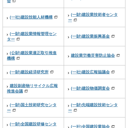
会
(一財)建設業技術者センタ
(一社)建設技能人材機構
ー
(一財)建設業情報管理セン
(一財)建設業振興基金
ター
(公財)建設業適正取引推進
建設業労働災害防止協会
機構
(一財)建設経済研究所
(一社)建設広報協議会
建設副産物リサイクル広報
(一財)建設物価調査会
推進会議
(一財)国土技術研究センタ
(一財)先端建設技術センタ
ー
ー
(一財)全国建設研修センタ
(一社)全国建設業協会