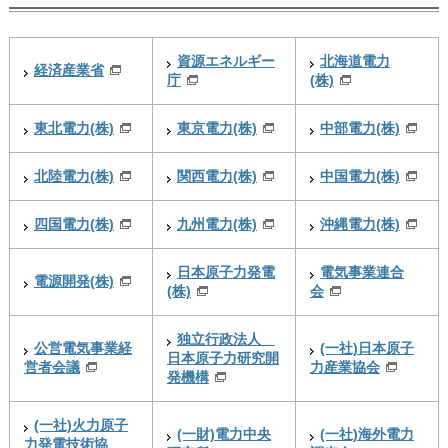
資源エネルギー
北海道電力
経済産業省
庁
(株)
東北電力(株)
東京電力(株)
中部電力(株)
北陸電力(株)
関西電力(株)
中国電力(株)
四国電力(株)
九州電力(株)
沖縄電力(株)
日本原子力発電
電気事業連合
電源開発(株)
(株)
会
独立行政法人
公営電気事業経
(一社)日本原子
日本原子力研究開
営者会議
力産業協会
発機構
(一社)火力原子
(一財)電力中央
(一社)海外電力
力発電技術協