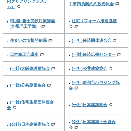
内クリアリングシステ
工事請負契約約款委員会
ム）
環境計量士受験対策講座
住宅リフォーム推進協議
（九州理工学院）
会
住まいの情報発信局
(一社)経済団体連合会
日本商工会議所
(一財)経済広報センター
(一社)大阪建設業協会
(一社)公共建築協会
(一社)新都市ハウジング協
(一社)公共建築協会
会
(一社)住宅生産団体連合
(一社)日本建築学会
会
(公社)日本建築士会連合
(公社)日本建築家協会
会