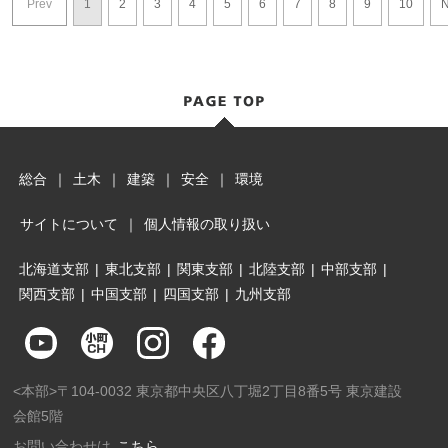
Prev
1
2
3
4
5
6
7
8
9
10
N
総合
｜
土木
｜
建築
｜
安全
｜
環境
サイトについて
｜
個人情報の取り扱い
北海道支部
|
東北支部
|
関東支部
|
北陸支部
|
中部支部
|
関西支部
|
中国支部
|
四国支部
|
九州支部
<本部>〒104-0032 東京都中央区八丁堀2丁目8番5号 東京建設
会館5階
お問い合わせは
こちら