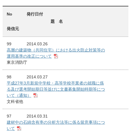
No
発行日付
題 名
発信元
99
2014.03.26
高層の建築物（共同住宅）における出火防止対策等の
運用基準の改正について
東京消防庁
98
2014.03.27
平成27年3月新規中学校・高等学校卒業者の就職に係
る及び選考開始期日等並びに文書募集開始時期等につ
いて（通知）
文科省他
97
2014.03.31
建材中の石綿含有率の分析方法等に係る留意事項につ
いて