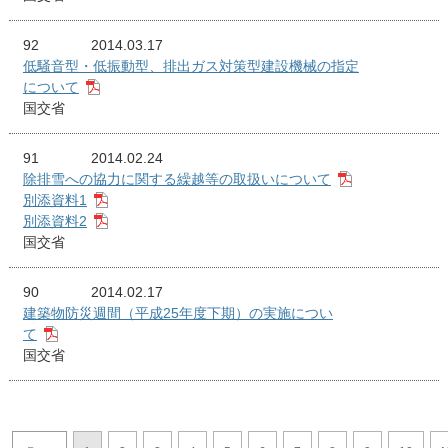
92
2014.03.17
低騒音型・低振動型、排出ガス対策型建設機械の指定
について
国交省
91
2014.02.24
除排雪への協力に関する繰越等の取扱いについて
別添資料1
別添資料2
国交省
90
2014.02.17
建築物防災週間（平成25年度下期）の実施につい
て
国交省