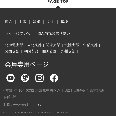
総合
｜
土木
｜
建築
｜
安全
｜
環境
サイトについて
｜
個人情報の取り扱い
北海道支部
|
東北支部
|
関東支部
|
北陸支部
|
中部支部
|
関西支部
|
中国支部
|
四国支部
|
九州支部
|
会員専用ページ
<本部>〒104-0032 東京都中央区八丁堀2丁目8番5号 東京建設
会館5階
お問い合わせは
こちら
©
2026 Japan Federation of Construction Contractors