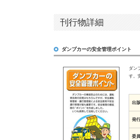
刊行物詳細
ダンプカーの安全管理ポイント
ダン
す。
出版
発
委