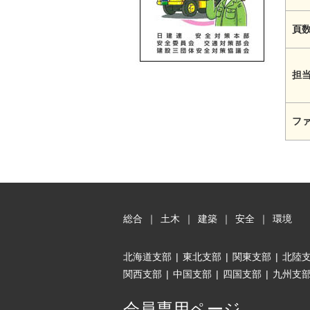
頁
担
フ
総合
｜
土木
｜
建築
｜
安全
｜
環境
北海道支部
|
東北支部
|
関東支部
|
北陸
関西支部
|
中国支部
|
四国支部
|
九州支
会員専用ページ