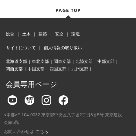
総合
｜
土木
｜
建築
｜
安全
｜
環境
サイトについて
｜
個人情報の取り扱い
北海道支部
|
東北支部
|
関東支部
|
北陸支部
|
中部支部
|
関西支部
|
中国支部
|
四国支部
|
九州支部
|
会員専用ページ
<本部>〒104-0032 東京都中央区八丁堀2丁目8番5号 東京建設
会館5階
お問い合わせは
こちら