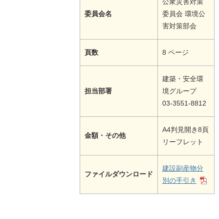
公衆災害対策
委員会名
委員会 環境公
害対策部会
頁数
8 ページ
建築・安全環
担当部署
境グループ
03-3551-8812
A4判見開き8頁
金額・その他
リーフレット
建設副産物分
ファイルダウンロード
別の手引き