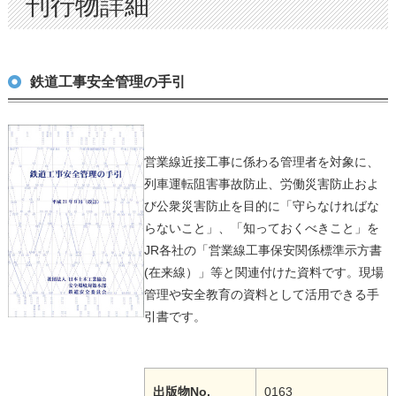
刊行物詳細
鉄道工事安全管理の手引
営業線近接工事に係わる管理者を対象に、
列車運転阻害事故防止、労働災害防止およ
び公衆災害防止を目的に「守らなければな
らないこと」、「知っておくべきこと」を
JR各社の「営業線工事保安関係標準示方書
(在来線）」等と関連付けた資料です。現場
管理や安全教育の資料として活用できる手
引書です。
出版物No.
0163