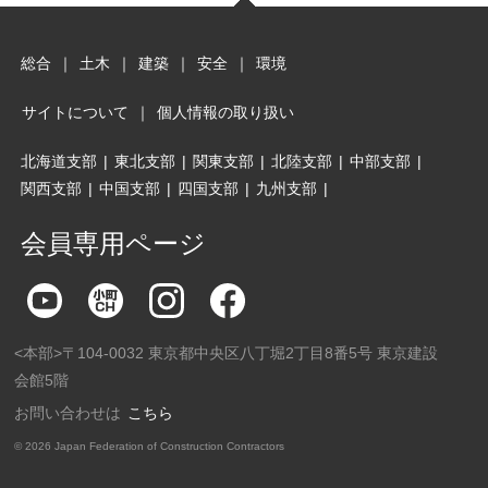
総合
｜
土木
｜
建築
｜
安全
｜
環境
サイトについて
｜
個人情報の取り扱い
北海道支部
|
東北支部
|
関東支部
|
北陸支部
|
中部支部
|
関西支部
|
中国支部
|
四国支部
|
九州支部
|
会員専用ページ
<本部>〒104-0032 東京都中央区八丁堀2丁目8番5号 東京建設
会館5階
お問い合わせは
こちら
©
2026 Japan Federation of Construction Contractors