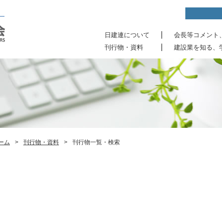
日建連について
会長等コメント
刊行物・資料
建設業を知る、
ーム
>
刊行物・資料
>
刊行物一覧・検索