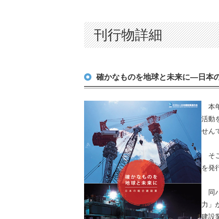
刊行物詳細
確かなものを地球と未来に―日本
本年
活動
せん
そこ
を発
同パ
力」
建設