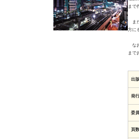
まで
また
方に
なお
まで
出版
発
委
頁