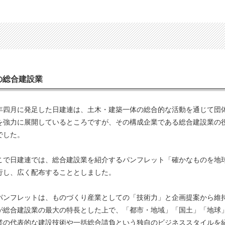
の総合建設業
四月に発足した日建連は、土木・建築一体の総合的な活動を通じて団
を強力に展開しているところですが、その構成企業である総合建設業の
でした。
で日建連では、総合建設業を紹介するパンフレット「確かなものを地
行し、広く配布することとしました。
ンフレットは、ものづくり産業としての「技術力」と企画提案から維
が総合建設業の最大の特長とした上で、「都市・地域」「国土」「地球
業の代表的な建設技術や一括総合請負という独自のビジネススタイルを