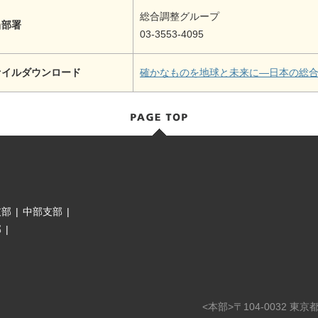
総合調整グループ
当部署
03-3553-4095
ァイルダウンロード
確かなものを地球と未来に―日本の総
支部
|
中部支部
|
部
|
<本部>〒104-0032 