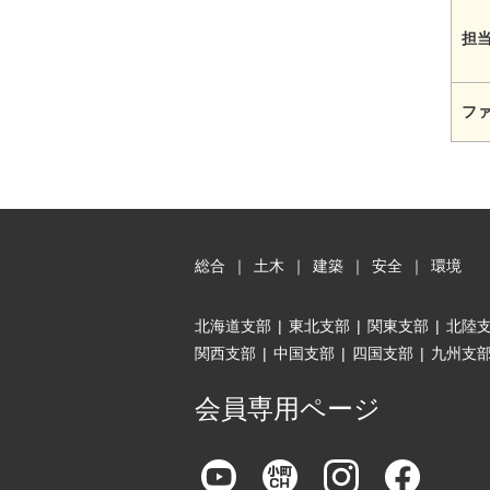
担
フ
総合
｜
土木
｜
建築
｜
安全
｜
環境
北海道支部
|
東北支部
|
関東支部
|
北陸
関西支部
|
中国支部
|
四国支部
|
九州支
会員専用ページ