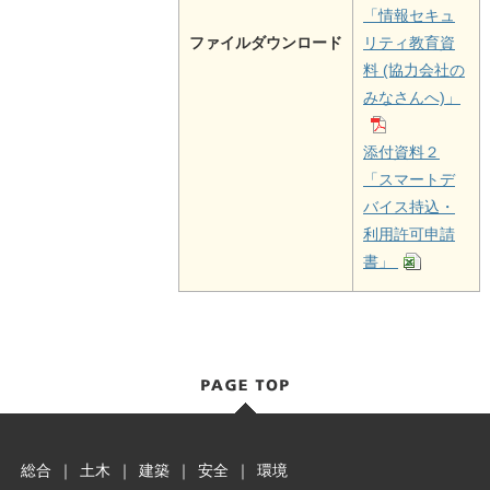
「情報セキュ
ファイルダウンロード
リティ教育資
料 (協力会社の
みなさんへ)」
添付資料２
「スマートデ
バイス持込・
利用許可申請
書」
総合
｜
土木
｜
建築
｜
安全
｜
環境