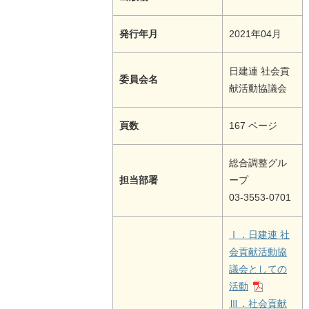
発行年月
2021年04月
日建連 社会貢
委員会名
献活動協議会
頁数
167 ページ
総合調整グル
担当部署
ープ
03-3553-0701
Ⅰ．日建連 社
会貢献活動協
議会としての
活動
Ⅲ．社会貢献