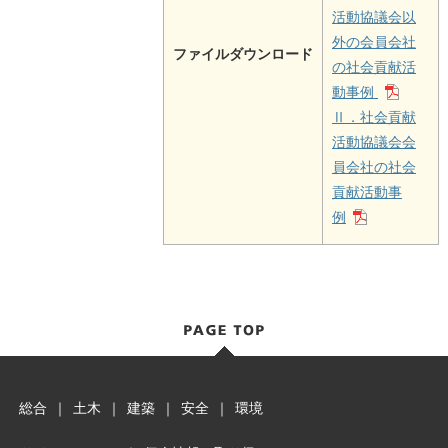
活動協議会以
外の会員会社
ファイルダウンロード
の社会貢献活
動事例
Ⅱ．社会貢献
活動協議会会
員会社の社会
貢献活動事
例
総合
｜
土木
｜
建築
｜
安全
｜
環境