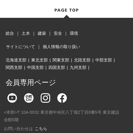
総合
｜
土木
｜
建築
｜
安全
｜
環境
サイトについて
｜
個人情報の取り扱い
北海道支部
|
東北支部
|
関東支部
|
北陸支部
|
中部支部
|
関西支部
|
中国支部
|
四国支部
|
九州支部
|
会員専用ページ
<本部>〒104-0032 東京都中央区八丁堀2丁目8番5号 東京建設
会館5階
お問い合わせは
こちら