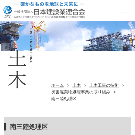
ホーム
>
土木
>
土木工事の技術
>
災害廃棄物処理事業の取り組み
>
南三陸処理区
南三陸処理区