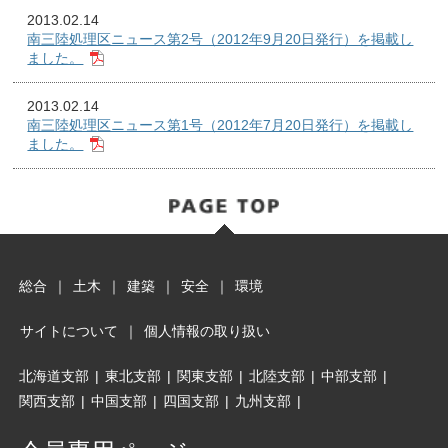
2013.02.14
南三陸処理区ニュース第2号（2012年9月20日発行）を掲載し
ました。
2013.02.14
南三陸処理区ニュース第1号（2012年7月20日発行）を掲載し
ました。
総合
｜
土木
｜
建築
｜
安全
｜
環境
サイトについて
｜
個人情報の取り扱い
北海道支部
|
東北支部
|
関東支部
|
北陸支部
|
中部支部
|
関西支部
|
中国支部
|
四国支部
|
九州支部
|