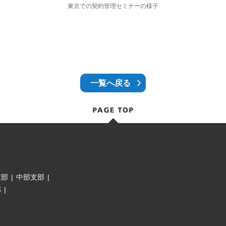
東京での契約管理セミナーの様子
一覧へ戻る
支部
|
中部支部
|
部
|