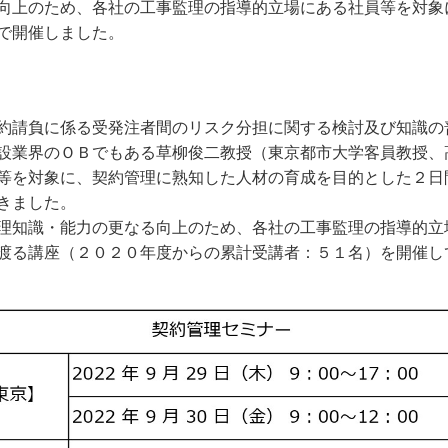
向上のため、各社の工事監理の指導的立場にある社員等を対象
で開催しました。
約請負に係る受発注者間のリスク分担に関する検討及び知識の
設業界のＯＢでもある草柳俊二教授（東京都市大学客員教授、
等を対象に、契約管理に熟知した人材の育成を目的とした２日
きました。
理知識・能力の更なる向上のため、各社の工事監理の指導的立
渡る講座（２０２０年度からの累計受講者：５１名）を開催し