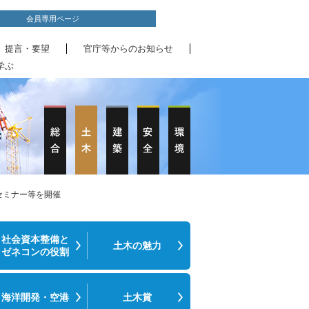
会員専用ページ
、提言・要望
官庁等からのお知らせ
学ぶ
セミナー等を開催
社会資本整備と
土木の魅力
ゼネコンの役割
海洋開発・空港
土木賞