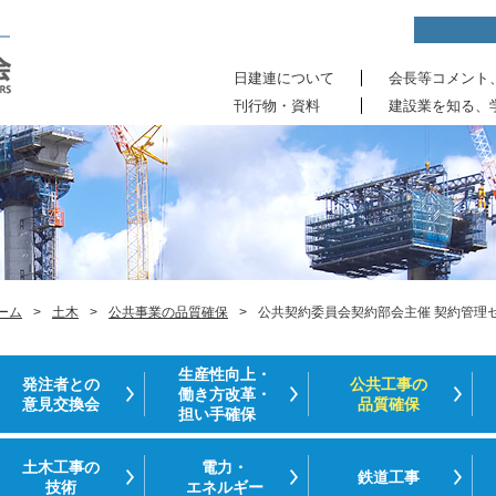
日建連について
会長等コメント
刊行物・資料
建設業を知る、
ーム
>
土木
>
公共事業の品質確保
>
公共契約委員会契約部会主催 契約管理
生産性向上・
発注者との
公共工事の
働き方改革・
意見交換会
品質確保
担い手確保
土木工事の
電力・
鉄道工事
技術
エネルギー