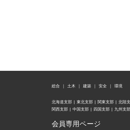
総合
｜
土木
｜
建築
｜
安全
｜
環境
北海道支部
|
東北支部
|
関東支部
|
北陸
関西支部
|
中国支部
|
四国支部
|
九州支
会員専用ページ