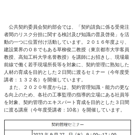
公共契約委員会契約部会では、「契約請負に係る受発注
者間のリスク分担に関する検討及び知識の普及啓発」を活
動の一つに位置付け活動しています。２０１６年度より、
建設業界のＯＢでもある草柳俊二教授（東京都市大学客員
教授、高知工科大学名誉教授）を講師にお招きし、現場最
前線で働く若手現場所長等を対象に、契約管理に熟知した
人材の育成を目的とした２日間に渡るセミナー（今年度受
講者：１３２名）を開催しています。
また、２０２０年度からは、契約管理知識・能力の更な
る向上のため、各社の工事監理の指導的立場にある社員等
を対象、契約管理のエキスパート育成を目的とした３日間
に渡る講座（今年度受講者：10名）を開催しています。