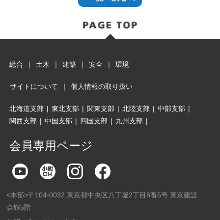
総合
｜
土木
｜
建築
｜
安全
｜
環境
サイトについて
｜
個人情報の取り扱い
北海道支部
|
東北支部
|
関東支部
|
北陸支部
|
中部支部
|
関西支部
|
中国支部
|
四国支部
|
九州支部
|
会員専用ページ
<本部>〒104-0032 東京都中央区八丁堀2丁目8番5号 東京建設
会館5階