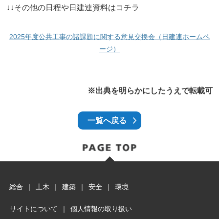
↓↓その他の日程や日建連資料はコチラ
2025年度公共工事の諸課題に関する意見交換会（日建連ホームペ
ージ）
※出典を明らかにしたうえで転載可
一覧へ戻る
総合
｜
土木
｜
建築
｜
安全
｜
環境
サイトについて
｜
個人情報の取り扱い