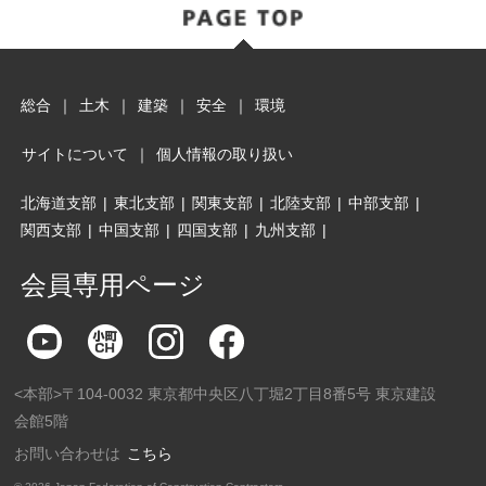
総合
｜
土木
｜
建築
｜
安全
｜
環境
サイトについて
｜
個人情報の取り扱い
北海道支部
|
東北支部
|
関東支部
|
北陸支部
|
中部支部
|
関西支部
|
中国支部
|
四国支部
|
九州支部
|
会員専用ページ
<本部>〒104-0032 東京都中央区八丁堀2丁目8番5号 東京建設
会館5階
お問い合わせは
こちら