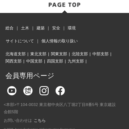
総合
｜
土木
｜
建築
｜
安全
｜
環境
サイトについて
｜
個人情報の取り扱い
北海道支部
|
東北支部
|
関東支部
|
北陸支部
|
中部支部
|
関西支部
|
中国支部
|
四国支部
|
九州支部
|
会員専用ページ
<本部>〒104-0032 東京都中央区八丁堀2丁目8番5号 東京建設
会館5階
お問い合わせは
こちら