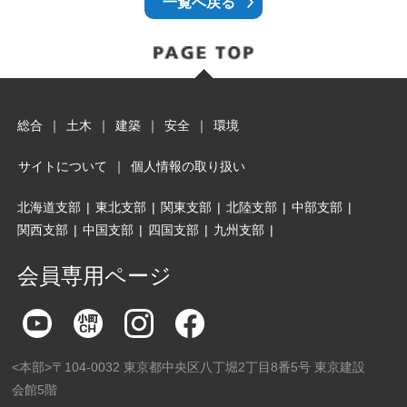
一覧へ戻る
総合
｜
土木
｜
建築
｜
安全
｜
環境
サイトについて
｜
個人情報の取り扱い
北海道支部
|
東北支部
|
関東支部
|
北陸支部
|
中部支部
|
関西支部
|
中国支部
|
四国支部
|
九州支部
|
会員専用ページ
<本部>〒104-0032 東京都中央区八丁堀2丁目8番5号 東京建設
会館5階