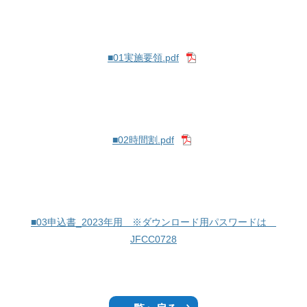
■01実施要領.pdf
■02時間割.pdf
■03申込書_2023年用 ※ダウンロード用パスワードは
JFCC0728