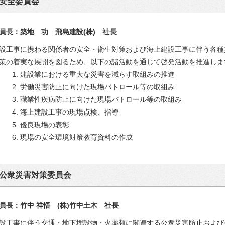
安全委員会
員長：築地 功 飛島建設(株) 社長
設工事に携わる関係者の安全・衛生対策および海上建設工事に伴う各種
策の着実な展開を図るため、以下の諸活動を通じて啓発活動を推進しま
1. 建設業における重大な災害を減らす取組みの推進
2. 労働災害防止に向けた現場パトロール等の取組み
3. 職業性疾病防止に向けた現場パトロール等の取組み
4. 海上建設工事の現場点検、指導
5. 優良現場の表彰
6. 現場の安全環境対策教育資料の作成
公衆災害対策委員会
員長：竹中 祥悟 (株)竹中土木 社長
設工事に伴う交通・地下埋設物・火薬類に関連する公衆災害防止および