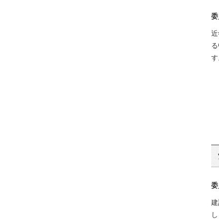
委
近
る
す
委
建
し