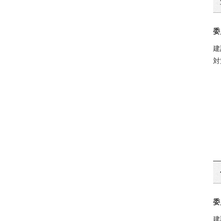
委
建
対
委
建