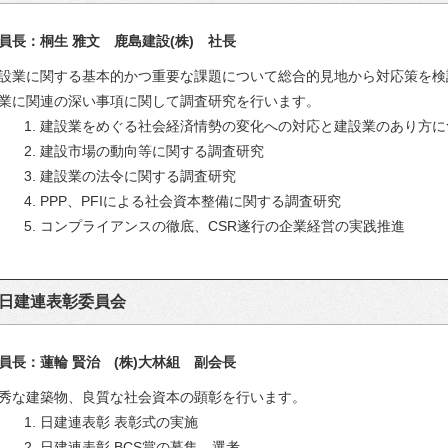
員長：桐生 雅文 鹿島建設(株) 社長
設業に関する基本的かつ重要な課題について総合的見地から対応策を検
業に関連の深い事項に関して調査研究を行います。
1. 建設業をめぐる社会経済情勢の変化への対応と建設業のあり方
2. 建設市場の動向等に関する調査研究
3. 建設業の法令に関する調査研究
4. PPP、PFIによる社会資本整備に関する調査研究
5. コンプライアンスの徹底、CSR遂行の企業経営の実践推進
日建連表彰委員会
員長：蓮輪 賢治 (株)大林組 副会長
秀な建築物、良質な社会資本の顕彰を行います。
1. 日建連表彰 表彰式の実施
2. 日建連表彰 BCS賞の募集、選考