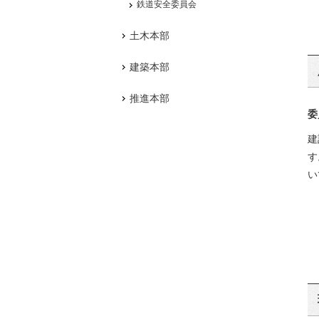
鉄道安全委員会
土木本部
建築本部
推進本部
委
建
す
い