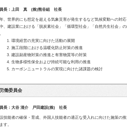
員長：上田 真 (株)熊谷組 社長
年、世界的にも想定を超える気象災害が発生するなど気候変動への対応
中、建設業における「脱炭素社会」「循環型社会」「自然共生社会」の
。
1. 環境経営の充実に向けた活動の展開
2. 施工段階における温暖化防止対策の推進
3. 建設副産物対策の推進と有害物質等の対策
4. 生物多様性保全および持続可能な利用の推進
5. カーボンニュートラルの実現に向けた諸課題の検討
労働委員会
員長：大谷 清介 戸田建設(株) 社長
設技能者の確保・育成、外国人技能者の適正な受入れに向けた施策の推
ます。