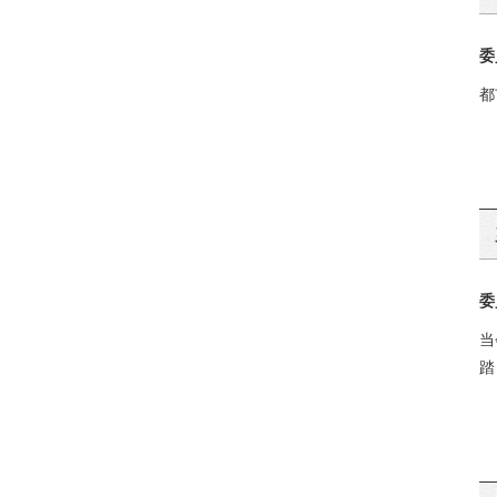
委
都
委
当
踏