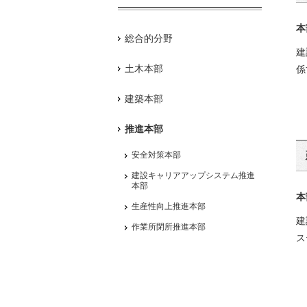
本
総合的分野
建
土木本部
係
建築本部
推進本部
安全対策本部
建設キャリアアップシステム推進
本部
本
生産性向上推進本部
建
作業所閉所推進本部
ス