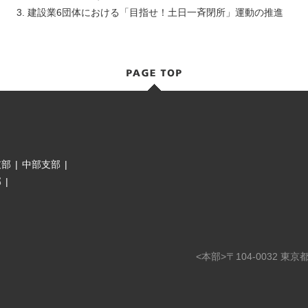
3. 建設業6団体における「目指せ！土日一斉閉所」運動の推進
支部
|
中部支部
|
部
|
<本部>〒104-0032 