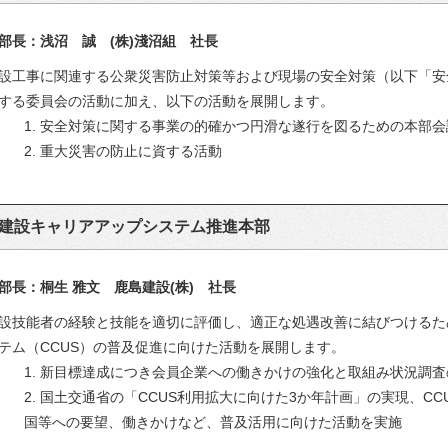
部長：浅沼 誠 (株)淺沼組 社長
設工事に関連する公衆災害防止対策等および現場の安全対策（以下「安
する委員会の活動に加え、以下の活動を展開します。
1. 安全対策に関する事業の的確かつ円滑な遂行を図るための本部
2. 重大災害の防止に資する活動
建設キャリアアップシステム推進本部
部長：桐生 雅文 鹿島建設(株) 社長
設技能者の経験と技能を適切に評価し、適正な処遇改善に結びつけるた
テム（CCUS）の普及促進に向けた活動を展開します。
1. 新目標達成につき会員企業への働きかけの強化と取組み状況調
2. 国土交通省の「CCUS利用拡大に向けた3か年計画」の実現、C
国等への要望、働きかけなど、普及活用に向けた活動を実施