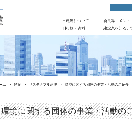
日建連について
会長等コメント
刊行物・資料
建設業を知る、
ーム
>
建築
>
サステナブル建築
>
環境に関する団体の事業・活動のご紹介
環境に関する団体の事業・活動の