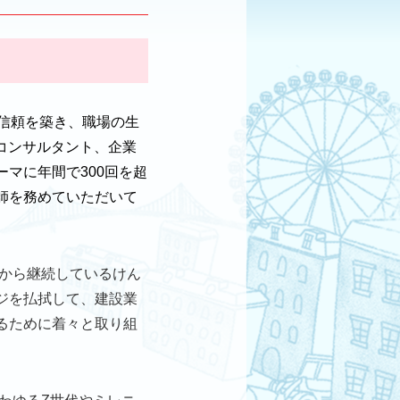
信頼を築き、職場の生
事コンサルタント、企業
マに年間で300回を超
師を務めていただいて
年から継続しているけん
ジを払拭して、建設業
るために着々と取り組