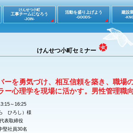
けんせつ小町
活動を盛り上げよう
建設
工事チームになろう
-GOODS-
-KN
-JOIN-
けんせつ小町セミナー
バーを勇気づけ、相互信頼を築き、職場
ラー心理学を現場に活かす。男性管理職
:15～16:25
ら ひろし）様
 代表取締役
中堅社員30名