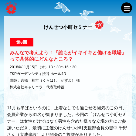
けんせつ小町セミナー
第6回
みんなで考えよう！『誰もがイキイキと働ける職場』
って具体的にどんなところ？
2018年11月15日（木）13：30〜16：30
TKPガーデンシティ渋谷 ホール4D
講師：倉橋 和世（くらはし かずよ） 様
株式会社キャリエラ 代表取締役
11月も半ばというのに、上着なしでも過ごせる陽気のこの日、
会員企業から31名が集まりました。今回の「けんせつ小町セミ
ナー」は女性だけではなく男性を含めた様々な立場の方にご参
加いただき、最初に主催のけんせつ小町支援部会長の畠中 千野
さん（大成建設）より開会のご挨拶がありました。