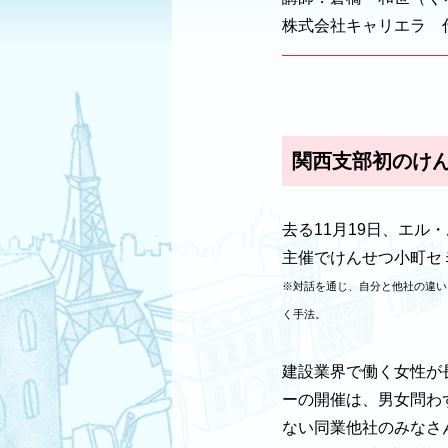
株式会社キャリエラ 
関西支部初のけ
去る11月19日、エ
主催でけんせつ小町セ
※対話を通じ、自分と他社の違い
く手法。
建設業界で働く女性が
ーの開催は、男女問わ
ない同業他社のみなさ