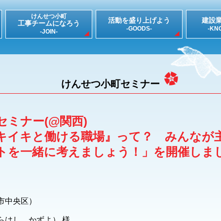
けんせつ小町
活動を盛り上げよう
建設
工事チームになろう
-GOODS-
-KN
-JOIN-
けんせつ小町セミナー
ミナー(@関西)
キイキと働ける職場』って？ みんなが
トを一緒に考えましょう！」を開催しま
）
市中央区）
らはし かずよ） 様