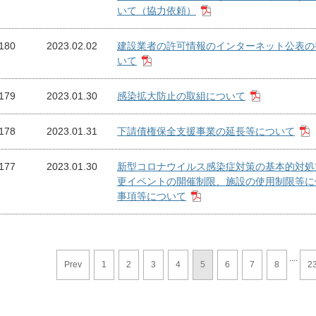
いて（協力依頼）
180
2023.02.02
建設業者の許可情報のインターネット公表の
いて
179
2023.01.30
感染拡大防止の取組について
178
2023.01.31
下請債権保全支援事業の延長等について
177
2023.01.30
新型コロナウイルス感染症対策の基本的対処
更イベントの開催制限、施設の使用制限等に
事項等について
....
Prev
1
2
3
4
5
6
7
8
2