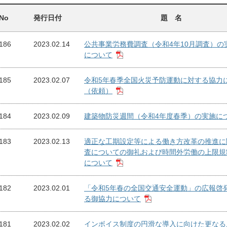
No
発行日付
題 名
186
2023.02.14
公共事業労務費調査（令和4年10月調査）の
について
185
2023.02.07
令和5年春季全国火災予防運動に対する協力
（依頼）
184
2023.02.09
建築物防災週間（令和4年度春季）の実施に
183
2023.02.13
適正な工期設定等による働き方改革の推進に
査についての御礼および時間外労働の上限規
について
182
2023.02.01
「令和5年春の全国交通安全運動」の広報啓
る御協力について
181
2023.02.02
インボイス制度の円滑な導入に向けた更なる