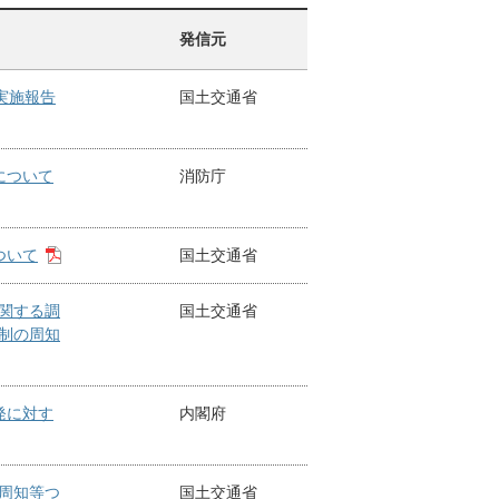
発信元
実施報告
国土交通省
について
消防庁
ついて
国土交通省
関する調
国土交通省
制の周知
発に対す
内閣府
周知等つ
国土交通省