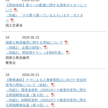
35
2026.05.26
【周知依頼】香りへの配慮に関する啓発ポスターにつ
いて
（別紙）「その香り困っている人もいます」ポスタ
ー
国土交通省
34
2026.05.22
国家公務員倫理に関する周知について
（別紙1） 企業の皆様へ
（別紙2） 周知用チラシ（令和8年度）
国家公務員倫理
審査会
33
2026.05.21
【事務連絡】クマによる人身被害防止に向けた安全対
策等の周知について（依頼）
（別紙1）環境省資料（260519クマ被害対策等に関す
る関係閣僚会議（第４回））
（別紙2）内閣府資料（260519クマ被害対策等に関す
る関係閣僚会議（第４回））