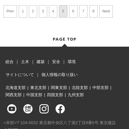
Prev
1
2
3
4
5
6
7
8
Next
総合
｜
土木
｜
建築
｜
安全
｜
環境
サイトについて
｜
個人情報の取り扱い
北海道支部
|
東北支部
|
関東支部
|
北陸支部
|
中部支部
|
関西支部
|
中国支部
|
四国支部
|
九州支部
<本部>〒104-0032 東京都中央区八丁堀2丁目8番5号 東京建設