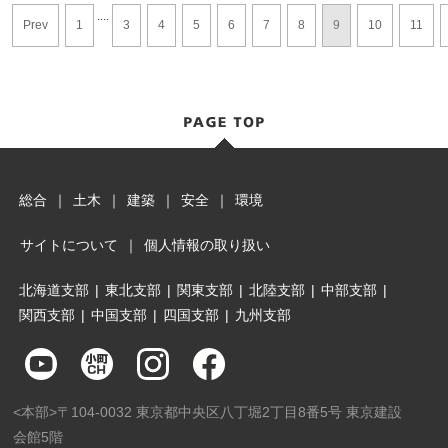
....
Prev
1
3
4
5
6
7
8
9
10
11
総合
｜
土木
｜
建築
｜
安全
｜
環境
サイトについて
｜
個人情報の取り扱い
北海道支部
|
東北支部
|
関東支部
|
北陸支部
|
中部支部
|
関西支部
|
中国支部
|
四国支部
|
九州支部
<本部>〒104-0032 東京都中央区八丁堀2丁目8番5号 東京建設
会館5階