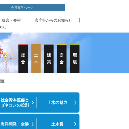
会員専用ページ
、提言・要望
官庁等からのお知らせ
学ぶ
理区
社会資本整備と
土木の魅力
ゼネコンの役割
海洋開発・空港
土木賞