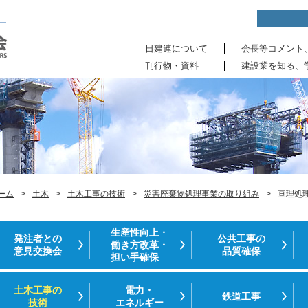
日建連について
会長等コメント
刊行物・資料
建設業を知る、
ーム
>
土木
>
土木工事の技術
>
災害廃棄物処理事業の取り組み
>
亘理処
生産性向上・
発注者との
公共工事の
働き方改革・
意見交換会
品質確保
担い手確保
土木工事の
電力・
鉄道工事
技術
エネルギー