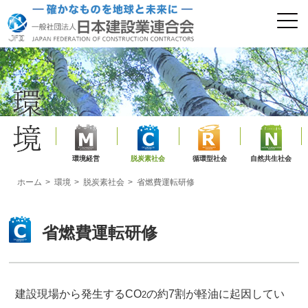
環境経営
脱炭素社会
循環型社会
自然共生社会
ホーム
環境
脱炭素社会
省燃費運転研修
省燃費運転研修
建設現場から発生するCO
の約7割が軽油に起因してい
2