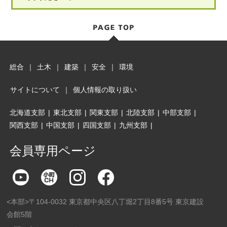
総合
｜
土木
｜
建築
｜
安全
｜
環境
サイトについて
｜
個人情報の取り扱い
北海道支部
|
東北支部
|
関東支部
|
北陸支部
|
中部支部
|
関西支部
|
中国支部
|
四国支部
|
九州支部
|
会員専用ページ
<本部>〒104-0032 東京都中央区八丁堀2丁目8番5号 東京建設
会館5階