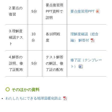
要点復習用
2.要点の
5分
PPT資料で
要点復習用PPT
復習
説明
3.理解度
10
各10問程
理解度確認（総合
確認テス
分
度
編） 解答付
ト
4.解答の
テスト解答
修了証（テンプレー
説明、修
5分
の解説、修
ト）
了証配布
了証の配布
そのほかの資料
わたしたちにできる地球温暖化防止