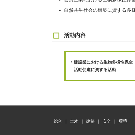
自然共生社会の構築に資する多
活動内容
建設業における生物多様性保全
活動促進に資する活動
総合
｜
土木
｜
建築
｜
安全
｜
環境