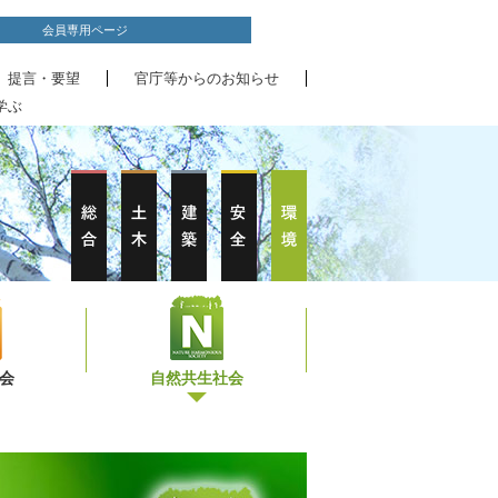
会員専用ページ
、提言・要望
官庁等からのお知らせ
学ぶ
会
自然共生社会