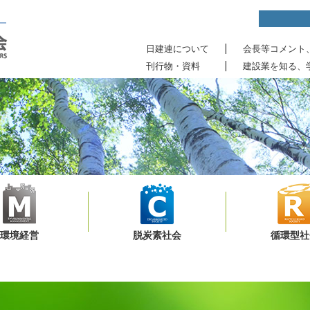
日建連について
会長等コメント
刊行物・資料
建設業を知る、
環境経営
脱炭素社会
循環型社