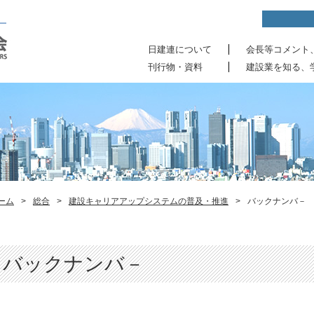
日建連について
会長等コメント
刊行物・資料
建設業を知る、
ーム
>
総合
>
建設キャリアアップシステムの普及・推進
>
バックナンバ－
バックナンバ－