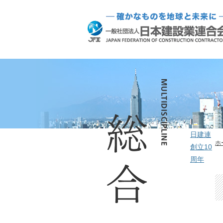
日建連
ホ
創立10
周年