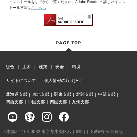
インストールをしてからご覧ください。Adobe Readerの詳しいインス
トール方法は
こちらへ
総合
｜
土木
｜
建築
｜
安全
｜
環境
サイトについて
｜
個人情報の取り扱い
北海道支部
|
東北支部
|
関東支部
|
北陸支部
|
中部支部
|
関西支部
|
中国支部
|
四国支部
|
九州支部
<本部>〒104-0032 東京都中央区八丁堀2丁目8番5号 東京建設