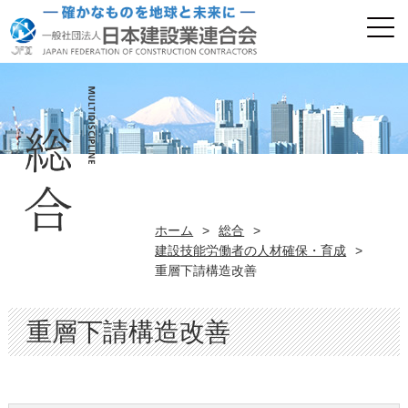
ホーム
>
総合
>
建設技能労働者の人材確保・育成
>
重層下請構造改善
重層下請構造改善