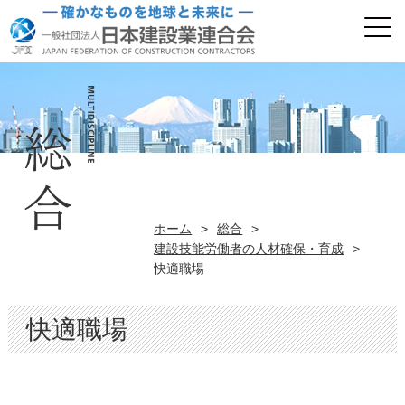
ホーム
>
総合
>
建設技能労働者の人材確保・育成
>
快適職場
快適職場