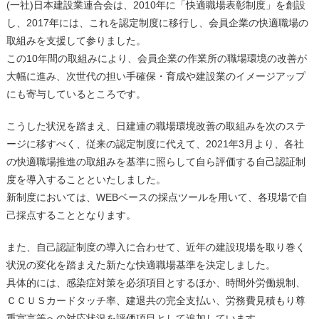
(一社)日本建設業連合会は、2010年に「快適職場表彰制度」を創設
し、2017年には、これを認定制度に移行し、会員企業の快適職場の
取組みを支援して参りました。
この10年間の取組みにより、会員企業の作業所の職場環境の改善が
大幅に進み、次世代の担い手確保・育成や建設業のイメージアップ
にも寄与しているところです。
こうした状況を踏まえ、日建連の職場環境改善の取組みを次のステ
ージに移すべく、従来の認定制度に代えて、2021年3月より、各社
の快適職場推進の取組みを基準に照らして自ら評価する自己認証制
度を導入することといたしました。
新制度においては、WEBベースの採点ツールを用いて、各現場で自
己採点することとなります。
また、自己認証制度の導入に合わせて、近年の建設現場を取り巻く
状況の変化を踏まえた新たな快適職場基準を決定しました。
具体的には、感染症対策を必須項目とするほか、時間外労働規制、
ＣＣＵＳカードタッチ率、建退共の完全支払い、労務費見積もり尊
重宣言等への対応状況を評価項目として追加しています。