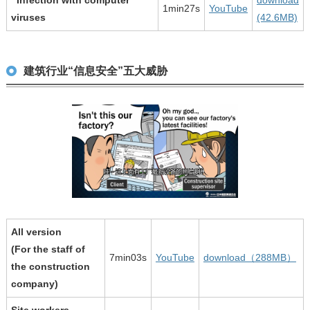
1min27s
YouTube
viruses
(42.6MB)
建筑行业“信息安全”五大威胁
All version
(For the staff of
7min03s
YouTube
download（288MB）
the construction
company)
Site workers