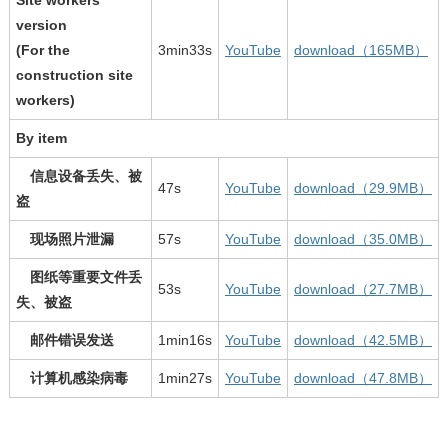
version
(For the
3min33s
YouTube
download（165MB）
construction site
workers)
By item
信息设备丢失、被
47s
YouTube
download（29.9MB）
盗
现场照片泄漏
57s
YouTube
download（35.0MB）
图纸等重要文件丢
53s
YouTube
download（27.7MB）
失、被盗
邮件错误发送
1min16s
YouTube
download（42.5MB）
计算机感染病毒
1min27s
YouTube
download（47.8MB）