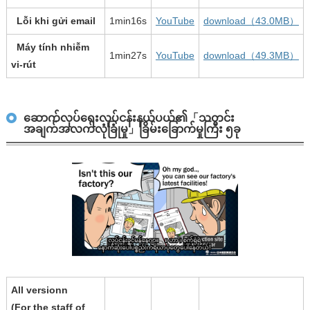
Lỗi khi gửi email
1min16s
YouTube
download（43.0MB）
Máy tính nhiễm
1min27s
YouTube
download（49.3MB）
vi-rút
ဆောက်လုပ်ရေးလုပ်ငန်းနယ်ပယ်၏「သတင်း
အချက်အလက်လုံခြုံမှု」ခြိမ်းခြောက်မှုကြီး ၅ခု
All versionn
(For the staff of