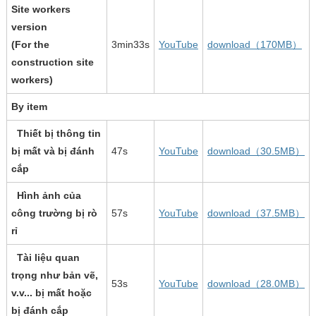
Site workers
version
(For the
3min33s
YouTube
download（170MB）
construction site
workers)
By item
Thiết bị thông tin
bị mất và bị đánh
47s
YouTube
download（30.5MB）
cắp
Hình ảnh của
công trường bị rò
57s
YouTube
download（37.5MB）
rỉ
Tài liệu quan
trọng như bản vẽ,
53s
YouTube
download（28.0MB）
v.v... bị mất hoặc
bị đánh cắp