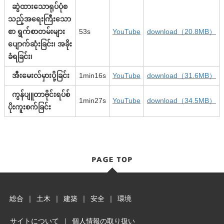
ဆွဲထားသောရုပ်ပုံစ
သည့်အရေးကြီးသော
စာ ရွက်စာတမ်းများ
53s
YouTube
download（20.8MB）
ပျောက်ဆုံးခြင်း၊ အခိုး
ခံရခြင်း၊
အီးမေးလ်မှားပို့ခြင်း
1min16s
YouTube
download（31.6MB）
ကွန်ပျူတာဗိုင်းရပ်စ်
1min27s
YouTube
download（34.5MB）
ပိုးကူးစက်ခြင်း
総合
｜
土木
｜
建築
｜
安全
｜
環境
サイトについて
｜
個人情報の取り扱い