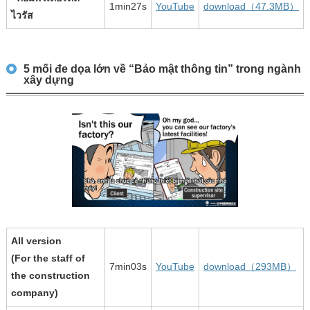
1min27s
YouTube
download（47.3MB）
ไวรัส
5 mối đe dọa lớn về “Bảo mật thông tin” trong ngành
xây dựng
All version
(For the staff of
7min03s
YouTube
download（293MB）
the construction
company)