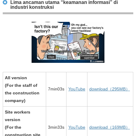
Lima ancaman utama “keamanan informasi” di
industri konstruksi
All version
(For the staff of
7min03s
YouTube
download（295MB）
the construction
company)
Site workers
version
(For the
3min33s
YouTube
download（169MB）
construction site