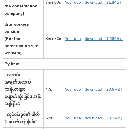
7min03s
YouTube
download（213MB）
the construction
company)
Site workers
version
(For the
3min33s
YouTube
download（123MB）
construction site
workers)
By item
သတင်း
အချက်အလက်
ကရိယာများ
47s
YouTube
download（23.5MB）
ပျောက်ဆုံးခြင်း၊ အခိုး
ခံရခြင်းံ
လုပ်ငန်းခွင်၏ ဓါတ်
57s
YouTube
download（28.2MB）
ပုံ ပေါက်ကြားခြင်းỉ