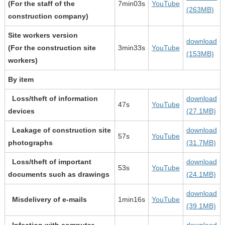
(For the staff of the
7min03s
YouTube
(263MB)
construction company)
Site workers version
download
(For the construction site
3min33s
YouTube
(153MB)
workers)
By item
Loss/theft of information
download
47s
YouTube
devices
(27.1MB)
Leakage of construction site
download
57s
YouTube
photographs
(31.7MB)
Loss/theft of important
download
53s
YouTube
documents such as drawings
(24.1MB)
download
Misdelivery of e-mails
1min16s
YouTube
(39.1MB)
Infection with computer
download