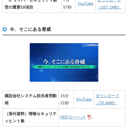
YouTube
営の重要10項目
57秒
（167.1MB）
今、そこにある脅威
建設会社システム担当者用動
15分
ダウンロード
YouTube
画
21秒
（70.4MB）
（添付資料）情報セキュリテ
PDF(1ページ)
ィヒント集