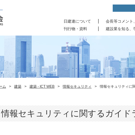
日建連について
会長等コメント
刊行物・資料
建設業を知る、
ーム
>
建築
>
建築 - ICT WEB
>
情報セキュリティ
>
情報セキュリティに
情報セキュリティに関するガイド