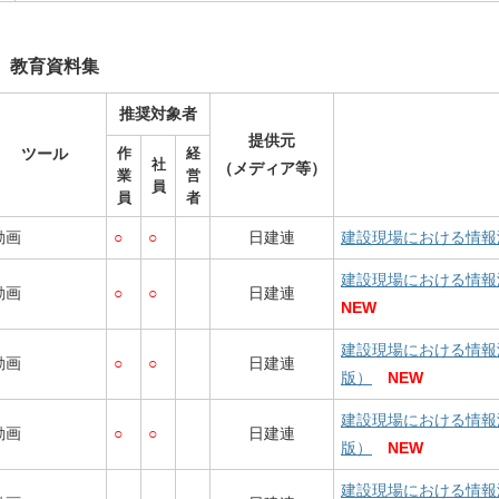
教育資料集
推奨対象者
提供元
ツール
作
経
社
（メディア等）
業
営
員
員
者
動画
○
○
日建連
建設現場における情報
建設現場における情報
動画
○
○
日建連
NEW
建設現場における情報
動画
○
○
日建連
版）
NEW
建設現場における情報
動画
○
○
日建連
版）
NEW
建設現場における情報