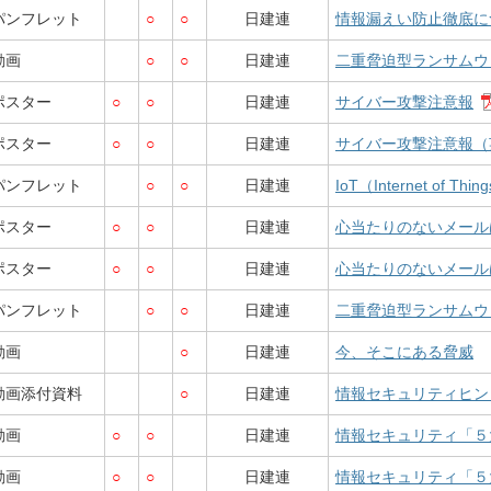
パンフレット
○
○
日建連
情報漏えい防止徹底に
動画
○
○
日建連
二重脅迫型ランサムウ
ポスター
○
○
日建連
サイバー攻撃注意報
ポスター
○
○
日建連
サイバー攻撃注意報（
パンフレット
○
○
日建連
IoT（Internet of
ポスター
○
○
日建連
心当たりのないメール
ポスター
○
○
日建連
心当たりのないメール
パンフレット
○
○
日建連
二重脅迫型ランサムウ
動画
○
日建連
今、そこにある脅威
動画添付資料
○
日建連
情報セキュリティヒン
動画
○
○
日建連
情報セキュリティ「５
動画
○
○
日建連
情報セキュリティ「５