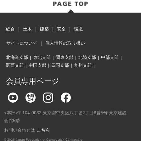
総合
｜
土木
｜
建築
｜
安全
｜
環境
サイトについて
｜
個人情報の取り扱い
北海道支部
|
東北支部
|
関東支部
|
北陸支部
|
中部支部
|
関西支部
|
中国支部
|
四国支部
|
九州支部
|
会員専用ページ
<本部>〒104-0032 東京都中央区八丁堀2丁目8番5号 東京建設
会館5階
お問い合わせは
こちら
©
2026 Japan Federation of Construction Contractors