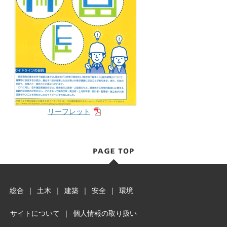
リーフレット
総合
｜
土木
｜
建築
｜
安全
｜
環境
サイトについて
｜
個人情報の取り扱い